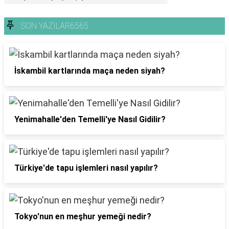
SON YAZILAR6565
İskambil kartlarında maça neden siyah?
Yenimahalle'den Temelli'ye Nasıl Gidilir?
Türkiye'de tapu işlemleri nasıl yapılır?
Tokyo'nun en meşhur yemeği nedir?