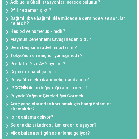
Adblue'lu Shell istasyonları nerede bulunur?
Bf 1 ne zaman çıktı?
Bağımlılık ve bağımlılıkla mücadele dersinde vize soruları
nelerdir?
Hesiod ve humerus kimdir?
Maymun Cehennemi savaşı neden oldu?
Demirbaş sınırı adet mi tutar mı?
Tokyo'nun en meşhur yemeği nedir?
Predator 2 ve Av 2 aynı mı?
Cg motor nasıl çalışır?
Rusya'da elektrik aboneliği nasıl alınır?
IPCC'NİN iklim değişikliği raporu nedir?
Rüyada Yağmur Çiselediğini Görmek
Araç yangınlarından korunmak için hangi önlemler
alınmalıdır?
Io ne anlama geliyor?
Selena dizisi kadrosu kimlerden oluşuyor?
Mide bulantısı 1 gün ne anlama geliyor?