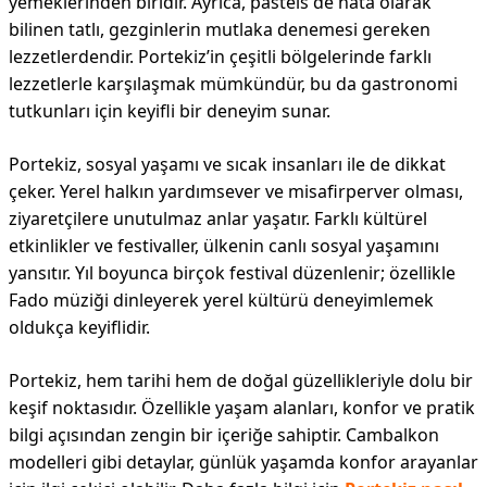
yemeklerinden biridir. Ayrıca, pastéis de nata olarak
bilinen tatlı, gezginlerin mutlaka denemesi gereken
lezzetlerdendir. Portekiz’in çeşitli bölgelerinde farklı
lezzetlerle karşılaşmak mümkündür, bu da gastronomi
tutkunları için keyifli bir deneyim sunar.
Portekiz, sosyal yaşamı ve sıcak insanları ile de dikkat
çeker. Yerel halkın yardımsever ve misafirperver olması,
ziyaretçilere unutulmaz anlar yaşatır. Farklı kültürel
etkinlikler ve festivaller, ülkenin canlı sosyal yaşamını
yansıtır. Yıl boyunca birçok festival düzenlenir; özellikle
Fado müziği dinleyerek yerel kültürü deneyimlemek
oldukça keyiflidir.
Portekiz, hem tarihi hem de doğal güzellikleriyle dolu bir
keşif noktasıdır. Özellikle yaşam alanları, konfor ve pratik
bilgi açısından zengin bir içeriğe sahiptir. Cambalkon
modelleri gibi detaylar, günlük yaşamda konfor arayanlar