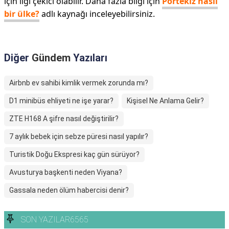
için ilgi çekici olabilir. Daha fazla bilgi için
Portekiz nasıl
bir ülke?
adlı kaynağı inceleyebilirsiniz.
Diğer
Gündem
Yazıları
Airbnb ev sahibi kimlik vermek zorunda mı?
D1 minibüs ehliyeti ne işe yarar?
Kişisel Ne Anlama Gelir?
ZTE H168 A şifre nasıl değiştirilir?
7 aylık bebek için sebze püresi nasıl yapılır?
Turistik Doğu Ekspresi kaç gün sürüyor?
Avusturya başkenti neden Viyana?
Gassala neden ölüm habercisi denir?
SON YAZILAR6565