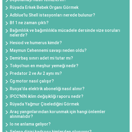
Rüyada Erkek Bebek Organı Görmek
Adblue'lu Shell istasyonları nerede bulunur?
Bf 1 ne zaman çıktı?
Bağımlılık ve bağımlılıkla mücadele dersinde vize soruları
nelerdir?
Hesiod ve humerus kimdir?
Maymun Cehennemi savaşı neden oldu?
Demirbaş sınırı adet mi tutar mı?
Tokyo'nun en meşhur yemeği nedir?
Predator 2 ve Av 2 aynı mı?
Cg motor nasıl çalışır?
Rusya'da elektrik aboneliği nasıl alınır?
IPCC'NİN iklim değişikliği raporu nedir?
Rüyada Yağmur Çiselediğini Görmek
Araç yangınlarından korunmak için hangi önlemler
alınmalıdır?
Io ne anlama geliyor?
Selena dizisi kadrosu kimlerden oluşuyor?