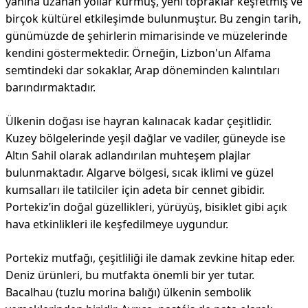
yanına uzanan yollar kurmuş, yeni topraklar keşfetmiş ve
birçok kültürel etkileşimde bulunmuştur. Bu zengin tarih,
günümüzde de şehirlerin mimarisinde ve müzelerinde
kendini göstermektedir. Örneğin, Lizbon'un Alfama
semtindeki dar sokaklar, Arap döneminden kalıntıları
barındırmaktadır.
Ülkenin doğası ise hayran kalınacak kadar çeşitlidir.
Kuzey bölgelerinde yeşil dağlar ve vadiler, güneyde ise
Altın Sahil olarak adlandırılan muhteşem plajlar
bulunmaktadır. Algarve bölgesi, sıcak iklimi ve güzel
kumsalları ile tatilciler için adeta bir cennet gibidir.
Portekiz’in doğal güzellikleri, yürüyüş, bisiklet gibi açık
hava etkinlikleri ile keşfedilmeye uygundur.
Portekiz mutfağı, çeşitliliği ile damak zevkine hitap eder.
Deniz ürünleri, bu mutfakta önemli bir yer tutar.
Bacalhau (tuzlu morina balığı) ülkenin sembolik