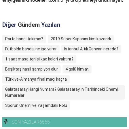
eniyigelinlikmodelleri.com.tr'yi takip etmeyi unutmayın.
Diğer
Gündem
Yazıları
Porto hangi takımın?
2019 Süper Kupasını kim kazandı
Futbolda bandaj ne işe yarar
İstanbul Altılı Ganyan nerede?
1 saat masa tenisi kaç kalori yaktırır?
Beşiktaş nasıl şampiyon olur
4 golü kim at
Türkiye-Almanya final maçı kaçta
Galatasaray Hangi Numara? Galatasaray'ın Tarihindeki Önemli
Numaralar
Sporun Önemi ve Yaşamdaki Rolü
SON YAZILAR6565