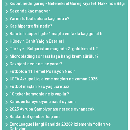
Kispet nedir güreş - Geleneksel Güreş Kıyafeti Hakkında Bilgi
Sezonda kaç maç var
Yarım futbol sahası kaç metre?
Kas hipertrofisi nedir?
Balotelli süper ligde 1 maçta en fazla kaç gol attı
Hüseyin Cahit Yalçın Eserleri
Türkiye - Bulgaristan maçında 2. golü kim attı?
Microblading sonrası kaşa hangi krem sürülür?
Dexoject nedir ne ise yarar?
Futbolda 11 Temel Pozisyon Nedir
UEFA Avrupa Ligi eleme maçları ne zaman 2025
Futbol maçları kaç yaş ücretsiz
10 teker kamyonla ne iş yapılır?
Kaleden kaleye oyunu nasıl oynanır
2025 Avrupa Şampiyonası nerede oynanacak
Basketbol çemberi kaç cm
EuroLeague Hangi Kanalda 2026? İzlemenin Yolları ve
Detaylar