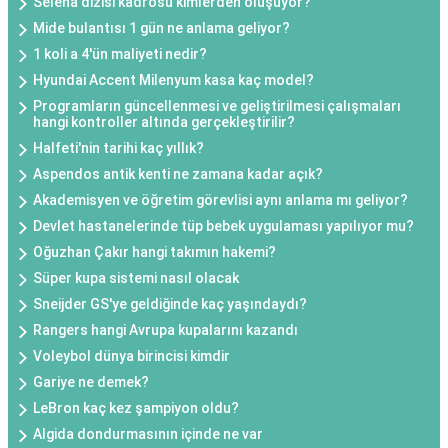
Selena dizisi kadrosu kimlerden oluşuyor?
Mide bulantısı 1 gün ne anlama geliyor?
1 koli a 4'ün maliyeti nedir?
Hyundai Accent Milenyum kasa kaç model?
Programların güncellenmesi ve geliştirilmesi çalışmaları
hangi kontroller altında gerçekleştirilir?
Halfeti'nin tarihi kaç yıllık?
Aspendos antik kenti ne zamana kadar açık?
Akademisyen ve öğretim görevlisi aynı anlama mı geliyor?
Devlet hastanelerinde tüp bebek uygulaması yapılıyor mu?
Oğuzhan Çakır hangi takımın hakemi?
Süper kupa sistemi nasıl olacak
Sneijder GS'ye geldiğinde kaç yaşındaydı?
Rangers hangi Avrupa kupalarını kazandı
Voleybol dünya birincisi kimdir
Gariye ne demek?
LeBron kaç kez şampiyon oldu?
Algida dondurmasının içinde ne var