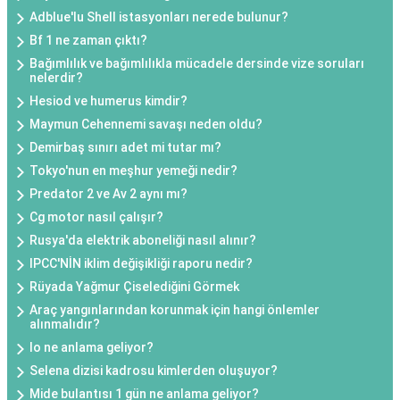
Adblue'lu Shell istasyonları nerede bulunur?
Bf 1 ne zaman çıktı?
Bağımlılık ve bağımlılıkla mücadele dersinde vize soruları
nelerdir?
Hesiod ve humerus kimdir?
Maymun Cehennemi savaşı neden oldu?
Demirbaş sınırı adet mi tutar mı?
Tokyo'nun en meşhur yemeği nedir?
Predator 2 ve Av 2 aynı mı?
Cg motor nasıl çalışır?
Rusya'da elektrik aboneliği nasıl alınır?
IPCC'NİN iklim değişikliği raporu nedir?
Rüyada Yağmur Çiselediğini Görmek
Araç yangınlarından korunmak için hangi önlemler
alınmalıdır?
Io ne anlama geliyor?
Selena dizisi kadrosu kimlerden oluşuyor?
Mide bulantısı 1 gün ne anlama geliyor?