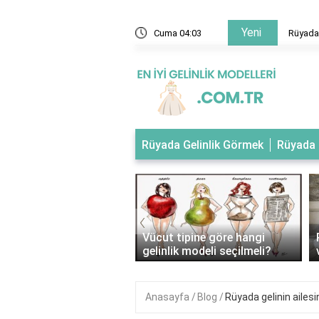
Yeni
 evlendiğini gelinlik giydiğini görmek
Cuma 04:03
Rüyada 
Rüyada Gelinlik Görmek
Rüyada 
‹
tipli kadınlar nasıl
Vücut tipine göre hangi
ik giymeli?
gelinlik modeli seçilmeli?
Anasayfa
Blog
Rüyada gelinin ailes