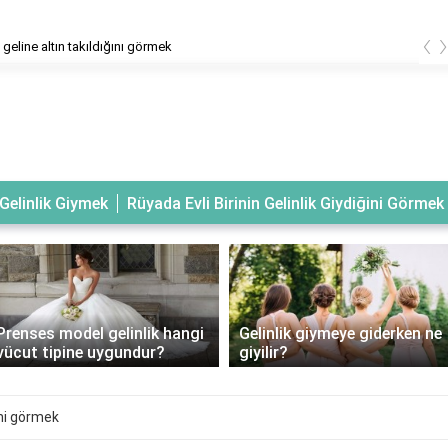
‹
geline altın takıldığını görmek
Gelinlik Giymek
Rüyada Evli Birinin Gelinlik Giydiğini Görmek
Prenses model gelinlik hangi
Gelinlik giymeye giderken ne
vücut tipine uygundur?
giyilir?
ini görmek