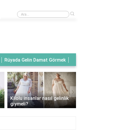
›
Rüyada tanıdık birinin gelinlik giydiğini görmek
Rüyada Gelin Damat Görmek
›
Kilolu insanlar nasıl gelinlik
Balık model gelinlik han
giymeli?
vücut tipine uygun?