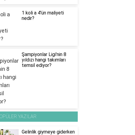
1 koli a 4'ün maliyeti
nedir?
Şampiyonlar Ligi'nin 8
yıldızı hangi takımları
temsil ediyor?
OPÜLER YAZILAR
Gelinlik giymeye giderken