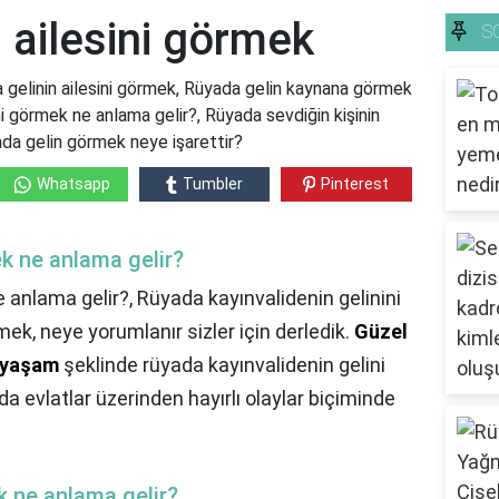
 ailesini görmek
S
a gelinin ailesini görmek, Rüyada gelin kaynana görmek
ni görmek ne anlama gelir?, Rüyada sevdiğin kişinin
ada gelin görmek neye işarettir?
Whatsapp
Tumbler
Pinterest
k ne anlama gelir?
 anlama gelir?,
Rüyada kayınvalidenin gelinini
k, neye yorumlanır sizler için derledik.
Güzel
u yaşam
şeklinde rüyada kayınvalidenin gelini
 evlatlar üzerinden hayırlı olaylar biçiminde
k ne anlama gelir?