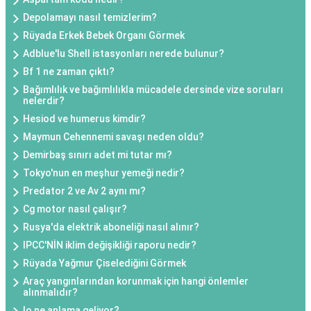
Depolamayı nasıl temizlerim?
Rüyada Erkek Bebek Organı Görmek
Adblue'lu Shell istasyonları nerede bulunur?
Bf 1 ne zaman çıktı?
Bağımlılık ve bağımlılıkla mücadele dersinde vize soruları
nelerdir?
Hesiod ve humerus kimdir?
Maymun Cehennemi savaşı neden oldu?
Demirbaş sınırı adet mi tutar mı?
Tokyo'nun en meşhur yemeği nedir?
Predator 2 ve Av 2 aynı mı?
Cg motor nasıl çalışır?
Rusya'da elektrik aboneliği nasıl alınır?
IPCC'NİN iklim değişikliği raporu nedir?
Rüyada Yağmur Çiselediğini Görmek
Araç yangınlarından korunmak için hangi önlemler
alınmalıdır?
Io ne anlama geliyor?