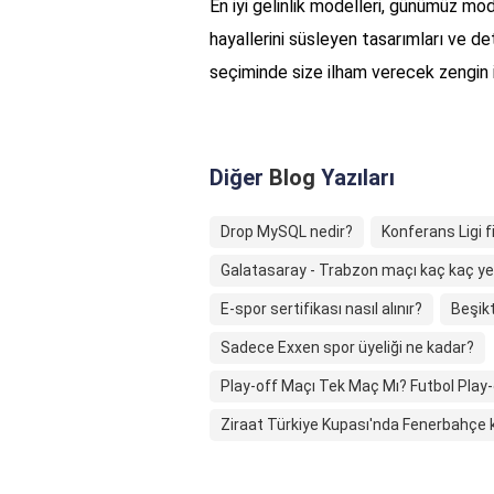
En iyi gelinlik modelleri, günümüz mod
hayallerini süsleyen tasarımları ve det
seçiminde size ilham verecek zengin iç
Diğer
Blog
Yazıları
Drop MySQL nedir?
Konferans Ligi f
Galatasaray - Trabzon maçı kaç kaç ye
E-spor sertifikası nasıl alınır?
Beşik
Sadece Exxen spor üyeliği ne kadar?
Play-off Maçı Tek Maç Mı? Futbol Play-o
Ziraat Türkiye Kupası'nda Fenerbahçe 