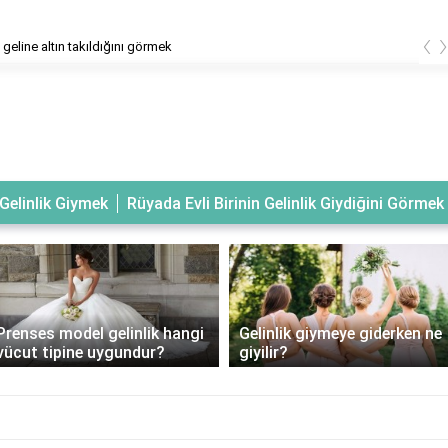
‹
geline altın takıldığını görmek
Gelinlik Giymek
Rüyada Evli Birinin Gelinlik Giydiğini Görmek
Prenses model gelinlik hangi
Gelinlik giymeye giderken ne
vücut tipine uygundur?
giyilir?