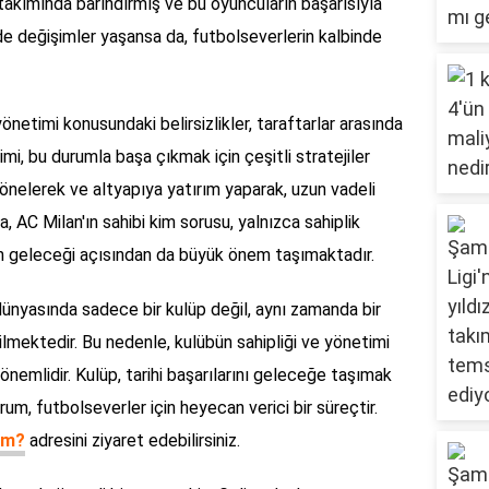
akımında barındırmış ve bu oyuncuların başarısıyla
de değişimler yaşansa da, futbolseverlerin kalbinde
 yönetimi konusundaki belirsizlikler, taraftarlar arasında
i, bu durumla başa çıkmak için çeşitli stratejiler
yönelerek ve altyapıya yatırım yaparak, uzun vadeli
 AC Milan'ın sahibi kim sorusu, yalnızca sahiplik
n geleceği açısından da büyük önem taşımaktadır.
 dünyasında sadece bir kulüp değil, aynı zamanda bir
ilmektedir. Bu nedenle, kulübün sahipliği ve yönetimi
nemlidir. Kulüp, tarihi başarılarını geleceğe taşımak
urum, futbolseverler için heyecan verici bir süreçtir.
kim?
adresini ziyaret edebilirsiniz.