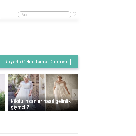
›
Rüyada tanıdık birinin gelinlik giydiğini görmek
Rüyada Gelin Damat Görmek
›
Kilolu insanlar nasıl gelinlik
Balık model gelinlik han
giymeli?
vücut tipine uygun?