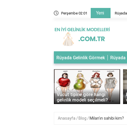
Yeni
 evlendiğini gelinlik giydiğini görmek
Perşembe 02:01
Rüyada 
Rüyada Gelinlik Görmek
Rüyada 
‹
tipli kadınlar nasıl
Vücut tipine göre hangi
ik giymeli?
gelinlik modeli seçilmeli?
Anasayfa
Blog
Milan'ın sahibi kim?