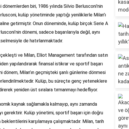
i dönemlerden biri, 1986 yılında Silvio Berlusconi'nin
rlusconi, kulüp yönetiminde yaptığı yeniliklerle Milan'ı
haline getirmiştir. Onun döneminde, kulüp birçok Serie A
rlusconi’nin dönemi, sadece başarılarıyla değil, aynı
selmesiyle de hatırlanmaktadır.
rçekleşti ve Milan, Elliot Management tarafından satın
den yapılandırarak finansal istikrar ve sportif başarı
ni dönem, Milan’ın geçmişteki şanlı günlerine dönmesi
erlendirilmektedir. Kulüp, bu süreçte genç yeteneklere
rerek yeniden üst sıralara tırmanmayı hedefliyor.
onomik kaynak sağlamakla kalmayıp, aynı zamanda
ı gerektirir. Kulüp yönetimi, sportif başarı için doğru
ın beklentilerini karşılamaya çalışmaktadır. Milan, tarih