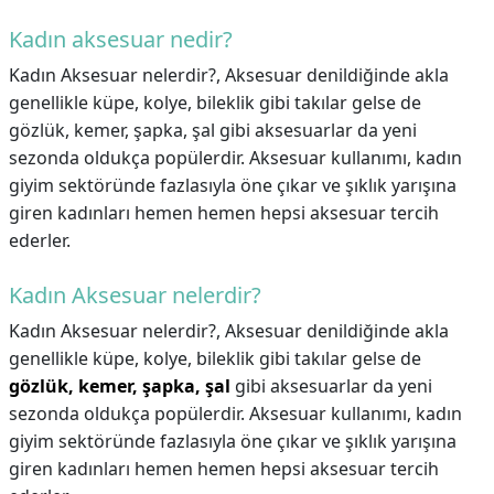
Kadın aksesuar nedir?
Kadın Aksesuar nelerdir?, Aksesuar denildiğinde akla
genellikle küpe, kolye, bileklik gibi takılar gelse de
gözlük, kemer, şapka, şal gibi aksesuarlar da yeni
sezonda oldukça popülerdir. Aksesuar kullanımı, kadın
giyim sektöründe fazlasıyla öne çıkar ve şıklık yarışına
giren kadınları hemen hemen hepsi aksesuar tercih
ederler.
Kadın Aksesuar nelerdir?
Kadın Aksesuar nelerdir?,
Aksesuar denildiğinde akla
genellikle küpe, kolye, bileklik gibi takılar gelse de
gözlük, kemer, şapka, şal
gibi aksesuarlar da yeni
sezonda oldukça popülerdir. Aksesuar kullanımı, kadın
giyim sektöründe fazlasıyla öne çıkar ve şıklık yarışına
giren kadınları hemen hemen hepsi aksesuar tercih