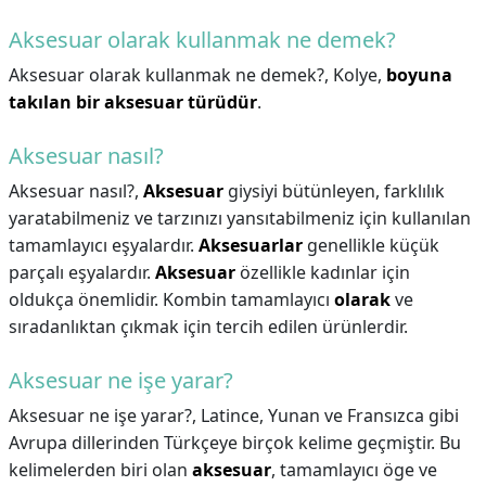
Aksesuar olarak kullanmak ne demek?
Aksesuar olarak kullanmak ne demek?,
Kolye,
boyuna
takılan bir aksesuar türüdür
.
Aksesuar nasıl?
Aksesuar nasıl?,
Aksesuar
giysiyi bütünleyen, farklılık
yaratabilmeniz ve tarzınızı yansıtabilmeniz için kullanılan
tamamlayıcı eşyalardır.
Aksesuarlar
genellikle küçük
parçalı eşyalardır.
Aksesuar
özellikle kadınlar için
oldukça önemlidir. Kombin tamamlayıcı
olarak
ve
sıradanlıktan çıkmak için tercih edilen ürünlerdir.
Aksesuar ne işe yarar?
Aksesuar ne işe yarar?,
Latince, Yunan ve Fransızca gibi
Avrupa dillerinden Türkçeye birçok kelime geçmiştir. Bu
kelimelerden biri olan
aksesuar
, tamamlayıcı öge ve