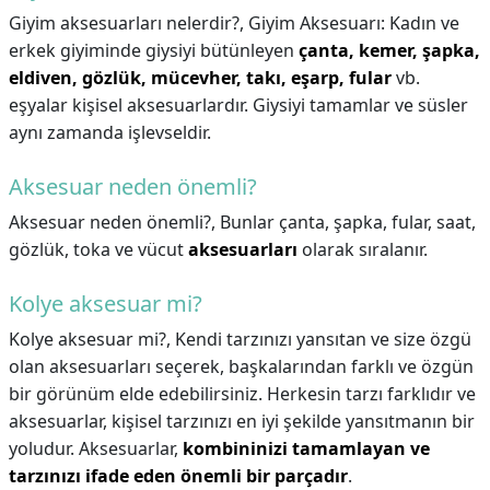
Giyim aksesuarları nelerdir?,
Giyim Aksesuarı: Kadın ve
erkek giyiminde giysiyi bütünleyen
çanta,
kemer, şapka,
eldiven, gözlük, mücevher, takı, eşarp, fular
vb.
eşyalar kişisel aksesuarlardır. Giysiyi tamamlar ve süsler
aynı zamanda işlevseldir.
Aksesuar neden önemli?
Aksesuar neden önemli?,
Bunlar çanta, şapka, fular, saat,
gözlük, toka ve vücut
aksesuarları
olarak sıralanır.
Kolye aksesuar mi?
Kolye aksesuar mi?,
Kendi tarzınızı yansıtan ve size özgü
olan aksesuarları seçerek, başkalarından farklı ve özgün
bir görünüm elde edebilirsiniz. Herkesin tarzı farklıdır ve
aksesuarlar, kişisel tarzınızı en iyi şekilde yansıtmanın bir
yoludur. Aksesuarlar,
kombininizi tamamlayan ve
tarzınızı ifade eden önemli bir parçadır
.