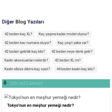
Diğer
Blog
Yazıları
42 beden kaç XL?
Kaç yaşına kadar model olunur?
42 beden kac numara oluyor?
Kaç çeşit yaka var?
42 beden gelinlik kaç kilo?
42 beden neye denk gelir?
Kadın aksesuarları nelerdir?
42 beden XL mi?
Kadın elbise dikimi kaç saat?
44 beden kadın kaç kilo?
SON YAZILAR6565
Tokyo'nun en meşhur yemeği nedir?