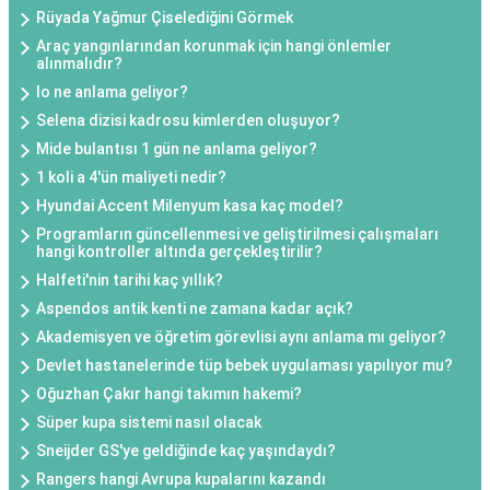
Rüyada Yağmur Çiselediğini Görmek
Araç yangınlarından korunmak için hangi önlemler
alınmalıdır?
Io ne anlama geliyor?
Selena dizisi kadrosu kimlerden oluşuyor?
Mide bulantısı 1 gün ne anlama geliyor?
1 koli a 4'ün maliyeti nedir?
Hyundai Accent Milenyum kasa kaç model?
Programların güncellenmesi ve geliştirilmesi çalışmaları
hangi kontroller altında gerçekleştirilir?
Halfeti'nin tarihi kaç yıllık?
Aspendos antik kenti ne zamana kadar açık?
Akademisyen ve öğretim görevlisi aynı anlama mı geliyor?
Devlet hastanelerinde tüp bebek uygulaması yapılıyor mu?
Oğuzhan Çakır hangi takımın hakemi?
Süper kupa sistemi nasıl olacak
Sneijder GS'ye geldiğinde kaç yaşındaydı?
Rangers hangi Avrupa kupalarını kazandı