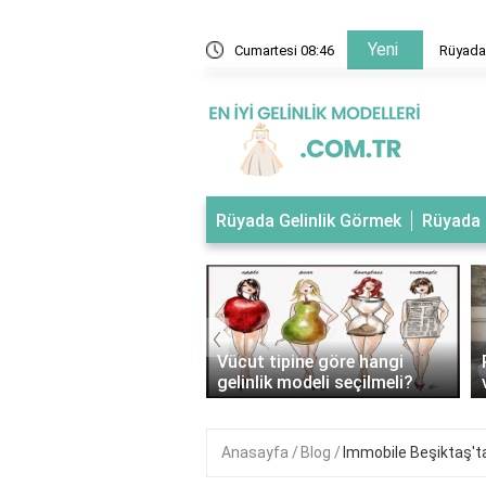
Yeni
 evlendiğini gelinlik giydiğini görmek
Cumartesi 08:46
Rüyada 
Rüyada Gelinlik Görmek
Rüyada 
‹
tipli kadınlar nasıl
Vücut tipine göre hangi
ik giymeli?
gelinlik modeli seçilmeli?
Anasayfa
Blog
Immobile Beşiktaş'ta