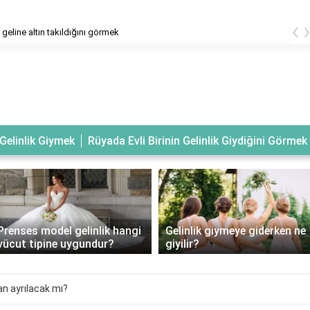
‹
geline altın takıldığını görmek
Gelinlik Giymek
Rüyada Evli Birinin Gelinlik Giydiğini Görmek
Prenses model gelinlik hangi
Gelinlik giymeye giderken ne
vücut tipine uygundur?
giyilir?
n ayrılacak mı?