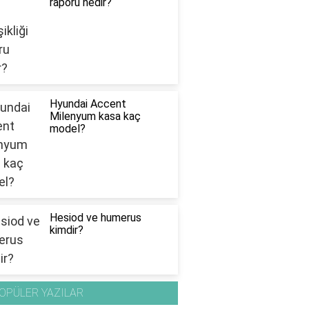
raporu nedir?
Hyundai Accent
Milenyum kasa kaç
model?
Hesiod ve humerus
kimdir?
OPÜLER YAZILAR