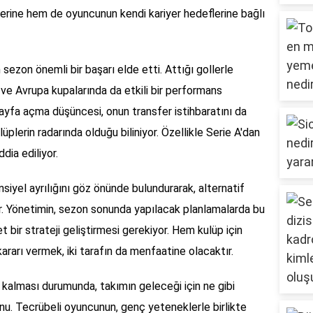
ilerine hem de oyuncunun kendi kariyer hedeflerine bağlı
ezon önemli bir başarı elde etti. Attığı gollerle
ve Avrupa kupalarında da etkili bir performans
 sayfa açma düşüncesi, onun transfer istihbaratını da
üplerin radarında olduğu biliniyor. Özellikle Serie A'dan
dia ediliyor.
siyel ayrılığını göz önünde bulundurarak, alternatif
or. Yönetimin, sezon sonunda yapılacak planlamalarda bu
t bir strateji geliştirmesi gerekiyor. Hem kulüp için
kararı vermek, iki tarafın da menfaatine olacaktır.
 kalması durumunda, takımın geleceği için ne gibi
onu. Tecrübeli oyuncunun, genç yeteneklerle birlikte