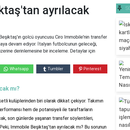
taş'tan ayrılacak
S
Beşiktaş'ın golcü oyuncusu Ciro Immobile'nin transfer
a devam ediyor. İtalyan futbolcunun geleceği,
üzerine derinlemesine bir inceleme. Detaylar için
Whatsapp
Tumbler
Pinterest
acak mı?
tli kulüplerinden biri olarak dikkat çekiyor. Takımın
rformansı hem de potansiyeli ile taraftarların
cak, son günlerde yaşanan transfer söylentileri,
r. Peki, Immobile Beşiktaş'tan ayrılacak mı? Bu sorunun