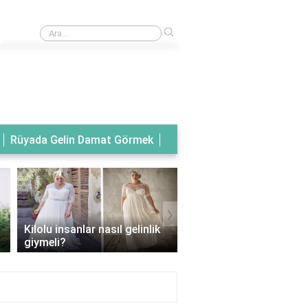
›
Rüyada tanıdık birinin gelinlik giydiğini görmek
Rüyada Gelin Damat Görmek
›
Kilolu insanlar nasıl gelinlik
Balık model gelinlik han
giymeli?
vücut tipine uygun?