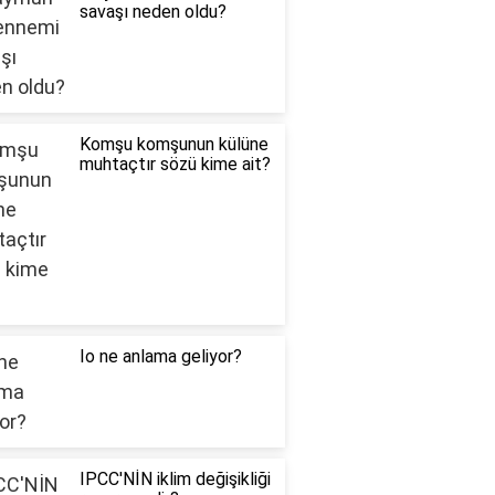
savaşı neden oldu?
Komşu komşunun külüne
muhtaçtır sözü kime ait?
Io ne anlama geliyor?
IPCC'NİN iklim değişikliği