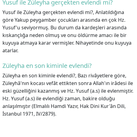
Yusuf ile Züleyha gerçekten evlendi mi?
Yusuf ile Züleyha gerçekten evlendi mi?,
Anlatıldığına
göre Yakup peygamber çocukları arasında en çok Hz.
Yusuf'u seviyormuş. Bu durum da kardeşleri arasında
kıskançlığa neden olmuş ve onu öldürme amacı ile bir
kuyuya atmaya karar vermişler. Nihayetinde onu kuyuya
atarlar.
Züleyha en son kiminle evlendi?
Züleyha en son kiminle evlendi?,
Bazı rivâyetlere göre,
Züleyhâ'nın kocası vefât ettikten sonra Allah'ın irâdesi ile
eski güzelliğini kazanmış ve Hz. Yusuf (a.s) ile evlenmiştir.
Hz. Yusuf (a.s) ile evlendiği zaman, bakire olduğu
anlaşılmıştır (Elmalılı Hamdi Yazır, Hak Dini Kur'ân Dili,
İstanbul 1971, IV/2879).