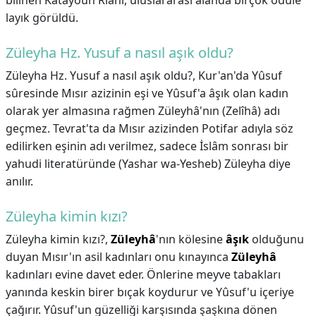
bilinen Katayoun Riahi, uluslararası alanda birçok ödüle
layık görüldü.
Züleyha Hz. Yusuf a nasıl aşık oldu?
Züleyha Hz. Yusuf a nasıl aşık oldu?,
Kur'an'da Yûsuf
sûresinde Mısır azizinin eşi ve Yûsuf'a âşık olan kadın
olarak yer almasına rağmen Züleyhâ'nın (Zelîhâ) adı
geçmez. Tevrat'ta da Mısır azizinden Potifar adıyla söz
edilirken eşinin adı verilmez, sadece İslâm sonrası bir
yahudi literatüründe (Yashar wa-Yesheb) Züleyha diye
anılır.
Züleyha kimin kızı?
Züleyha kimin kızı?,
Züleyhâ
'nın kölesine
âşık
olduğunu
duyan Mısır'ın asil kadınları onu kınayınca
Züleyhâ
kadınları evine davet eder. Önlerine meyve tabakları
yanında keskin birer bıçak koydurur ve Yûsuf'u içeriye
çağırır. Yûsuf'un güzelliği karşısında şaşkına dönen