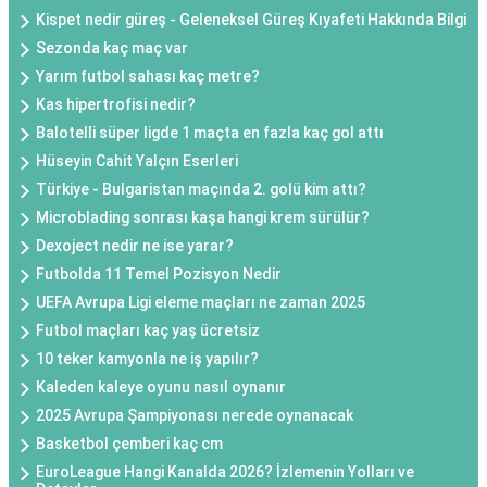
Kispet nedir güreş - Geleneksel Güreş Kıyafeti Hakkında Bilgi
Sezonda kaç maç var
Yarım futbol sahası kaç metre?
Kas hipertrofisi nedir?
Balotelli süper ligde 1 maçta en fazla kaç gol attı
Hüseyin Cahit Yalçın Eserleri
Türkiye - Bulgaristan maçında 2. golü kim attı?
Microblading sonrası kaşa hangi krem sürülür?
Dexoject nedir ne ise yarar?
Futbolda 11 Temel Pozisyon Nedir
UEFA Avrupa Ligi eleme maçları ne zaman 2025
Futbol maçları kaç yaş ücretsiz
10 teker kamyonla ne iş yapılır?
Kaleden kaleye oyunu nasıl oynanır
2025 Avrupa Şampiyonası nerede oynanacak
Basketbol çemberi kaç cm
EuroLeague Hangi Kanalda 2026? İzlemenin Yolları ve