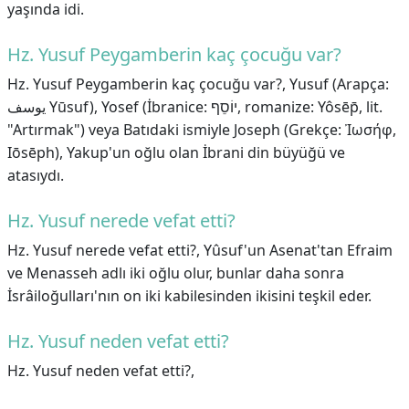
yaşında idi.
Hz. Yusuf Peygamberin kaç çocuğu var?
Hz. Yusuf Peygamberin kaç çocuğu var?,
Yusuf (Arapça:
يوسف Yūsuf), Yosef (İbranice: יוֹסֵף‎, romanize: Yôsēp̄, lit.
"Artırmak") veya Batıdaki ismiyle Joseph (Grekçe: Ἰωσήφ,
Iōsēph), Yakup'un oğlu olan İbrani din büyüğü ve
atasıydı.
Hz. Yusuf nerede vefat etti?
Hz. Yusuf nerede vefat etti?,
Yûsuf'un Asenat'tan Efraim
ve Menasseh adlı iki oğlu olur, bunlar daha sonra
İsrâiloğulları'nın on iki kabilesinden ikisini teşkil eder.
Hz. Yusuf neden vefat etti?
Hz. Yusuf neden vefat etti?,