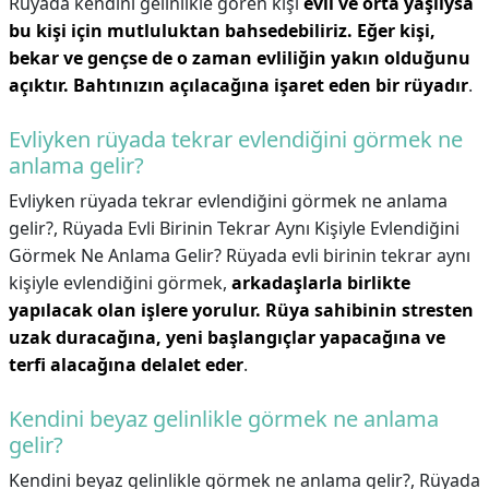
Rüyada kendini gelinlikle gören kişi
evli ve orta yaşlıysa
bu kişi için mutluluktan bahsedebiliriz.
Eğer kişi,
bekar ve gençse de o zaman evliliğin yakın olduğunu
açıktır.
Bahtınızın açılacağına işaret eden bir rüyadır
.
Evliyken rüyada tekrar evlendiğini görmek ne
anlama gelir?
Evliyken rüyada tekrar evlendiğini görmek ne anlama
gelir?,
Rüyada Evli Birinin Tekrar Aynı Kişiyle Evlendiğini
Görmek Ne Anlama Gelir? Rüyada evli birinin tekrar aynı
kişiyle evlendiğini görmek,
arkadaşlarla birlikte
yapılacak olan işlere yorulur.
Rüya sahibinin stresten
uzak duracağına, yeni başlangıçlar yapacağına ve
terfi alacağına delalet eder
.
Kendini beyaz gelinlikle görmek ne anlama
gelir?
Kendini beyaz gelinlikle görmek ne anlama gelir?,
Rüyada