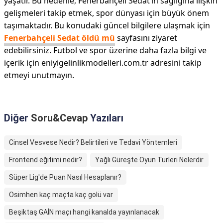
yaşatır. Bu nedenle, Fenerbahçeli Sedat’ın sağlığına ilişkin
gelişmeleri takip etmek, spor dünyası için büyük önem
taşımaktadır. Bu konudaki güncel bilgilere ulaşmak için
Fenerbahçeli Sedat öldü mü
sayfasını ziyaret
edebilirsiniz. Futbol ve spor üzerine daha fazla bilgi ve
içerik için eniyigelinlikmodelleri.com.tr adresini takip
etmeyi unutmayın.
Diğer
Soru&Cevap
Yazıları
Cinsel Vesvese Nedir? Belirtileri ve Tedavi Yöntemleri
Frontend eğitimi nedir?
Yağlı Güreşte Oyun Turleri Nelerdir
Süper Lig'de Puan Nasıl Hesaplanır?
Osimhen kaç maçta kaç golü var
Beşiktaş GAİN maçı hangi kanalda yayınlanacak