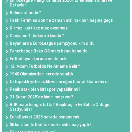
EuroLeague Hangi Kanalda 2026? İzlemenin Yolları ve
Detaylar
Bahis üst nedir?
Fatih Terim en son ne zaman milli takımın başına geçti
Kırmızı kart kaç maç oynamaz
Dünyanın 1. boksörü kimdir?
Bayanlarda EuroLeague şampiyonu kim oldu
Fenerbahçe Beko GS maçı hangi kanalda
Futbol oyun kurucu ne demek
12. Adam Futbolda Ne Anlama Gelir?
1940 Olimpiyatları nerede yapıldı
Ortopedik yetersizlik ve süreğen hastalıklar nelerdir
Panik atak olan biri spor yapabilir mi?
21 Şubat 2025'de kimin maçı var?
BJK maçı hangi statta? Beşiktaş'ın Ev Sahibi Olduğu
Stadyumlar
EuroBasket 2025 nerede oynanacak
İlk kurulan futbol takımı kiminle maç yaptı?