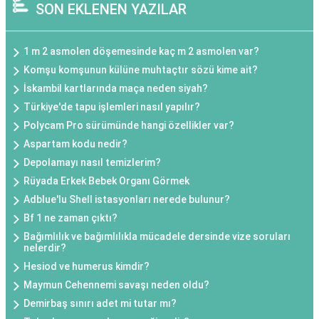
SON EKLENEN YAZILAR
1 m 2 asmolen döşemesinde kaç m 2 asmolen var?
Komşu komşunun külüne muhtaçtır sözü kime ait?
İskambil kartlarında maça neden siyah?
Türkiye'de tapu işlemleri nasıl yapılır?
Polycam Pro sürümünde hangi özellikler var?
Aspartam kodu nedir?
Depolamayı nasıl temizlerim?
Rüyada Erkek Bebek Organı Görmek
Adblue'lu Shell istasyonları nerede bulunur?
Bf 1 ne zaman çıktı?
Bağımlılık ve bağımlılıkla mücadele dersinde vize soruları
nelerdir?
Hesiod ve humerus kimdir?
Maymun Cehennemi savaşı neden oldu?
Demirbaş sınırı adet mi tutar mı?