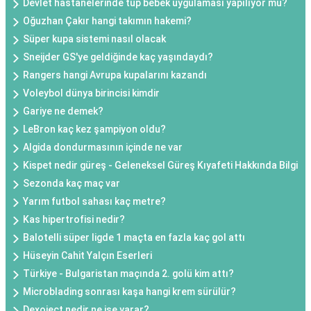
Devlet hastanelerinde tüp bebek uygulaması yapılıyor mu?
Oğuzhan Çakır hangi takımın hakemi?
Süper kupa sistemi nasıl olacak
Sneijder GS'ye geldiğinde kaç yaşındaydı?
Rangers hangi Avrupa kupalarını kazandı
Voleybol dünya birincisi kimdir
Gariye ne demek?
LeBron kaç kez şampiyon oldu?
Algida dondurmasının içinde ne var
Kispet nedir güreş - Geleneksel Güreş Kıyafeti Hakkında Bilgi
Sezonda kaç maç var
Yarım futbol sahası kaç metre?
Kas hipertrofisi nedir?
Balotelli süper ligde 1 maçta en fazla kaç gol attı
Hüseyin Cahit Yalçın Eserleri
Türkiye - Bulgaristan maçında 2. golü kim attı?
Microblading sonrası kaşa hangi krem sürülür?
Dexoject nedir ne ise yarar?