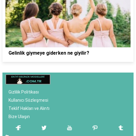
Gelinlik giymeye giderken ne giyilir?
Gizlilik Politikası
Kullanıcı Sözleşmesi
Teklif Hakları ve Alıntı
Bize Ulaşın