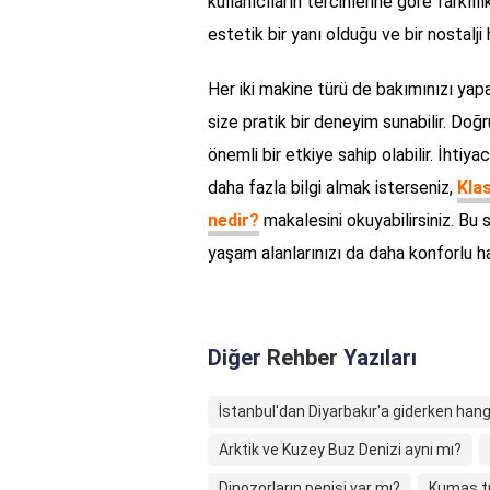
kullanıcıların tercihlerine göre farklı
estetik bir yanı olduğu ve bir nostalji
Her iki makine türü de bakımınızı yapa
size pratik bir deneyim sunabilir. Do
önemli bir etkiye sahip olabilir. İhti
daha fazla bilgi almak isterseniz,
Klas
nedir?
makalesini okuyabilirsiniz. Bu se
yaşam alanlarınızı da daha konforlu hal
Diğer
Rehber
Yazıları
İstanbul'dan Diyarbakır'a giderken hangi
Arktik ve Kuzey Buz Denizi aynı mı?
Dinozorların penisi var mı?
Kumaş tu