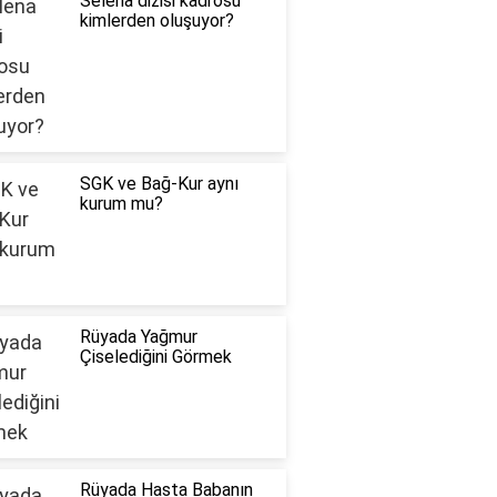
Selena dizisi kadrosu
kimlerden oluşuyor?
SGK ve Bağ-Kur aynı
kurum mu?
Rüyada Yağmur
Çiselediğini Görmek
Rüyada Hasta Babanın