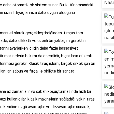
e daha otomatik bir sistem sunar. Bu iki tür arasındaki
in sizin ihtiyaçlarınıza daha uygun olduğunu
i manuel olarak gerçekleştirdiğinden, tıraşın tam
yade, daha dikkatli ve özenli bir yaklaşım gerektirir.
tarını ayarlarken, cildin daha fazla hassasiyet
tür makinelerin bakımı da önemlidir; bıçakların düzenli
nmesi gerekir. Klasik tıraş işlemi, birçok erkek için bir
llanılan sabun ve fırça ile birlikte bir sanata
e daha az zaman alır ve sabah koşuşturmasında hızlı bir
 bazı kullanıcılar, klasik makinelerin sağladığı yakın tıraş
r de kendine özgü avantajlar ve dezavantajlar sunarak,