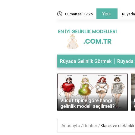
Yeni
 evlendiğini gelinlik giydiğini görmek
Cumartesi 17:25
Rüyada 
Rüyada Gelinlik Görmek
Rüyada 
‹
tipli kadınlar nasıl
Vücut tipine göre hangi
ik giymeli?
gelinlik modeli seçilmeli?
Anasayfa
Rehber
Klasik ve elektrikl