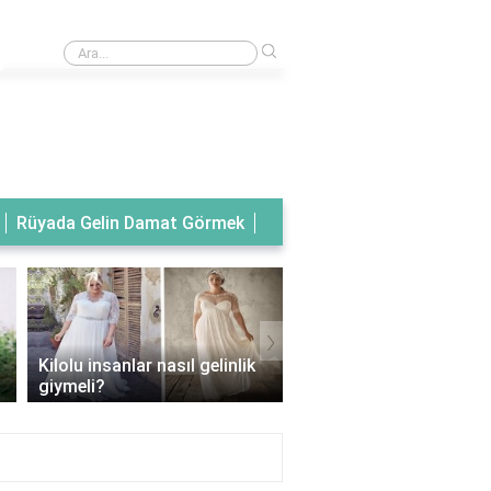
›
Rüyada tanıdık birinin gelinlik giydiğini görmek
Rüyada Gelin Damat Görmek
›
Kilolu insanlar nasıl gelinlik
Balık model gelinlik han
giymeli?
vücut tipine uygun?