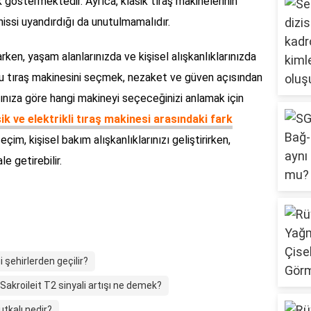
lık göstermektedir. Ayrıca, klasik tıraş makinelerinin
 hissi uyandırdığı da unutulmamalıdır.
rken, yaşam alanlarınızda ve kişisel alışkanlıklarınızda
ğru tıraş makinesini seçmek, nezaket ve güven açısından
yacınıza göre hangi makineyi seçeceğinizi anlamak için
ik ve elektrikli tıraş makinesi arasındaki fark
çim, kişisel bakım alışkanlıklarınızı geliştirirken,
e getirebilir.
 şehirlerden geçilir?
Sakroileit T2 sinyali artışı ne demek?
tkalı nedir?