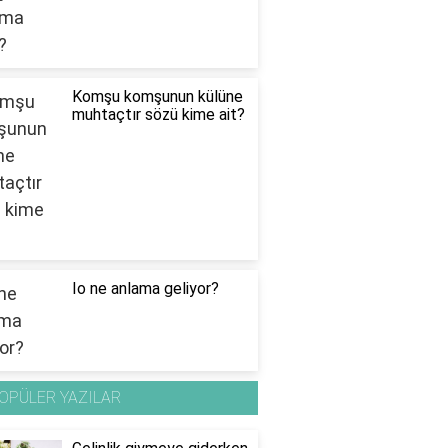
Komşu komşunun külüne
muhtaçtır sözü kime ait?
Io ne anlama geliyor?
OPÜLER YAZILAR