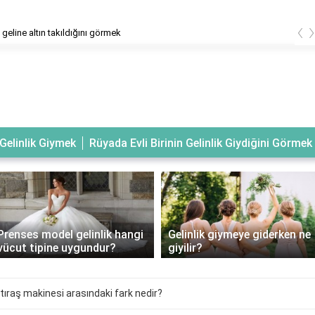
‹
geline altın takıldığını görmek
Gelinlik Giymek
Rüyada Evli Birinin Gelinlik Giydiğini Görmek
Prenses model gelinlik hangi
Gelinlik giymeye giderken ne
vücut tipine uygundur?
giyilir?
i tıraş makinesi arasındaki fark nedir?