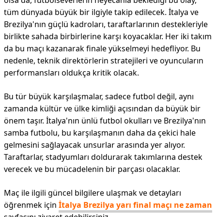
olsa da, futbolseverlerin heyecanla beklediği bu olay,
tüm dünyada büyük bir ilgiyle takip edilecek. İtalya ve
Brezilya'nın güçlü kadroları, taraftarlarının destekleriyle
birlikte sahada birbirlerine karşı koyacaklar. Her iki takım
da bu maçı kazanarak finale yükselmeyi hedefliyor. Bu
nedenle, teknik direktörlerin stratejileri ve oyuncuların
performansları oldukça kritik olacak.
Bu tür büyük karşılaşmalar, sadece futbol değil, aynı
zamanda kültür ve ülke kimliği açısından da büyük bir
önem taşır. İtalya'nın ünlü futbol okulları ve Brezilya'nın
samba futbolu, bu karşılaşmanın daha da çekici hale
gelmesini sağlayacak unsurlar arasında yer alıyor.
Taraftarlar, stadyumları doldurarak takımlarına destek
verecek ve bu mücadelenin bir parçası olacaklar.
Maç ile ilgili güncel bilgilere ulaşmak ve detayları
öğrenmek için
İtalya Brezilya yarı final maçı ne zaman