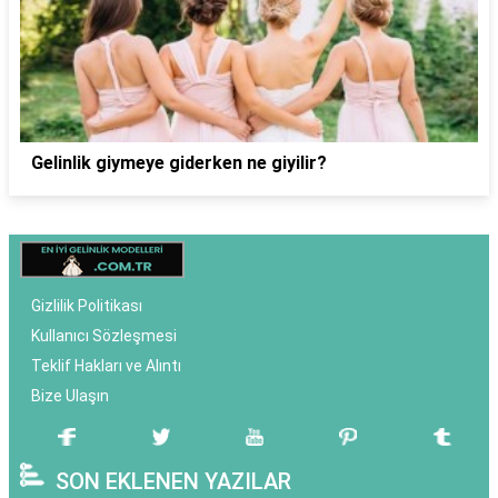
Gelinlik giymeye giderken ne giyilir?
Gizlilik Politikası
Kullanıcı Sözleşmesi
Teklif Hakları ve Alıntı
Bize Ulaşın
SON EKLENEN YAZILAR