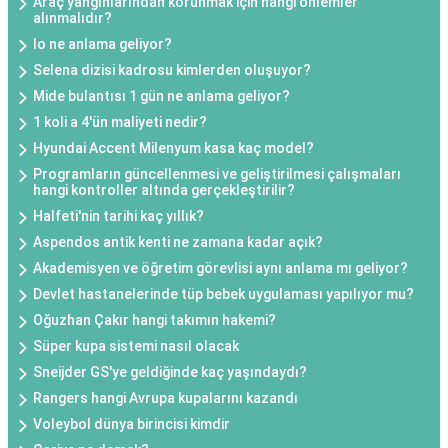
Araç yangınlarından korunmak için hangi önlemler
alınmalıdır?
Io ne anlama geliyor?
Selena dizisi kadrosu kimlerden oluşuyor?
Mide bulantısı 1 gün ne anlama geliyor?
1 koli a 4'ün maliyeti nedir?
Hyundai Accent Milenyum kasa kaç model?
Programların güncellenmesi ve geliştirilmesi çalışmaları
hangi kontroller altında gerçekleştirilir?
Halfeti'nin tarihi kaç yıllık?
Aspendos antik kenti ne zamana kadar açık?
Akademisyen ve öğretim görevlisi aynı anlama mı geliyor?
Devlet hastanelerinde tüp bebek uygulaması yapılıyor mu?
Oğuzhan Çakır hangi takımın hakemi?
Süper kupa sistemi nasıl olacak
Sneijder GS'ye geldiğinde kaç yaşındaydı?
Rangers hangi Avrupa kupalarını kazandı
Voleybol dünya birincisi kimdir