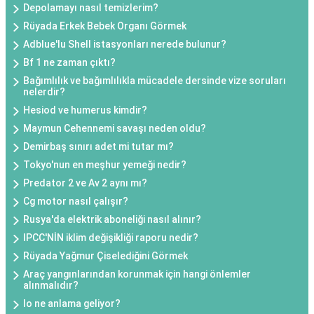
Depolamayı nasıl temizlerim?
Rüyada Erkek Bebek Organı Görmek
Adblue'lu Shell istasyonları nerede bulunur?
Bf 1 ne zaman çıktı?
Bağımlılık ve bağımlılıkla mücadele dersinde vize soruları
nelerdir?
Hesiod ve humerus kimdir?
Maymun Cehennemi savaşı neden oldu?
Demirbaş sınırı adet mi tutar mı?
Tokyo'nun en meşhur yemeği nedir?
Predator 2 ve Av 2 aynı mı?
Cg motor nasıl çalışır?
Rusya'da elektrik aboneliği nasıl alınır?
IPCC'NİN iklim değişikliği raporu nedir?
Rüyada Yağmur Çiselediğini Görmek
Araç yangınlarından korunmak için hangi önlemler
alınmalıdır?
Io ne anlama geliyor?