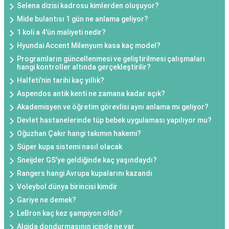
Selena dizisi kadrosu kimlerden oluşuyor?
Mide bulantısı 1 gün ne anlama geliyor?
1 koli a 4'ün maliyeti nedir?
Hyundai Accent Milenyum kasa kaç model?
Programların güncellenmesi ve geliştirilmesi çalışmaları
hangi kontroller altında gerçekleştirilir?
Halfeti'nin tarihi kaç yıllık?
Aspendos antik kenti ne zamana kadar açık?
Akademisyen ve öğretim görevlisi aynı anlama mı geliyor?
Devlet hastanelerinde tüp bebek uygulaması yapılıyor mu?
Oğuzhan Çakır hangi takımın hakemi?
Süper kupa sistemi nasıl olacak
Sneijder GS'ye geldiğinde kaç yaşındaydı?
Rangers hangi Avrupa kupalarını kazandı
Voleybol dünya birincisi kimdir
Gariye ne demek?
LeBron kaç kez şampiyon oldu?
Algida dondurmasının içinde ne var