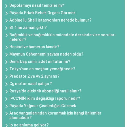
Depolamayı nasıl temizlerim?
Rüyada Erkek Bebek Organı Görmek
Adblue'lu Shell istasyonları nerede bulunur?
Bf 1 ne zaman çıktı?
Bağımlılık ve bağımlılıkla mücadele dersinde vize soruları
nelerdir?
Hesiod ve humerus kimdir?
Maymun Cehennemi savaşı neden oldu?
Demirbaş sınırı adet mi tutar mı?
Tokyo'nun en meşhur yemeği nedir?
Predator 2 ve Av 2 aynı mı?
Cg motor nasıl çalışır?
Rusya'da elektrik aboneliği nasıl alınır?
IPCC'NİN iklim değişikliği raporu nedir?
Rüyada Yağmur Çiselediğini Görmek
Araç yangınlarından korunmak için hangi önlemler
alınmalıdır?
Io ne anlama geliyor?