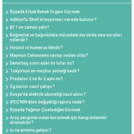
Rüyada Erkek Bebek Organı Görmek
Adblue'lu Shell istasyonları nerede bulunur?
Bf 1 ne zaman çıktı?
Bağımlılık ve bağımlılıkla mücadele dersinde vize soruları
nelerdir?
Hesiod ve humerus kimdir?
Maymun Cehennemi savaşı neden oldu?
Demirbaş sınırı adet mi tutar mı?
Tokyo'nun en meşhur yemeği nedir?
Predator 2 ve Av 2 aynı mı?
Cg motor nasıl çalışır?
Rusya'da elektrik aboneliği nasıl alınır?
IPCC'NİN iklim değişikliği raporu nedir?
Rüyada Yağmur Çiselediğini Görmek
Araç yangınlarından korunmak için hangi önlemler
alınmalıdır?
Io ne anlama geliyor?