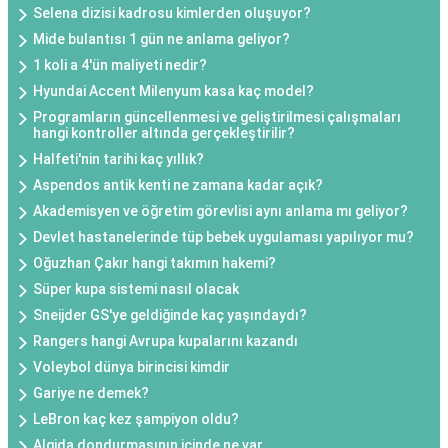
Selena dizisi kadrosu kimlerden oluşuyor?
Mide bulantısı 1 gün ne anlama geliyor?
1 koli a 4'ün maliyeti nedir?
Hyundai Accent Milenyum kasa kaç model?
Programların güncellenmesi ve geliştirilmesi çalışmaları
hangi kontroller altında gerçekleştirilir?
Halfeti'nin tarihi kaç yıllık?
Aspendos antik kenti ne zamana kadar açık?
Akademisyen ve öğretim görevlisi aynı anlama mı geliyor?
Devlet hastanelerinde tüp bebek uygulaması yapılıyor mu?
Oğuzhan Çakır hangi takımın hakemi?
Süper kupa sistemi nasıl olacak
Sneijder GS'ye geldiğinde kaç yaşındaydı?
Rangers hangi Avrupa kupalarını kazandı
Voleybol dünya birincisi kimdir
Gariye ne demek?
LeBron kaç kez şampiyon oldu?
Algida dondurmasının içinde ne var