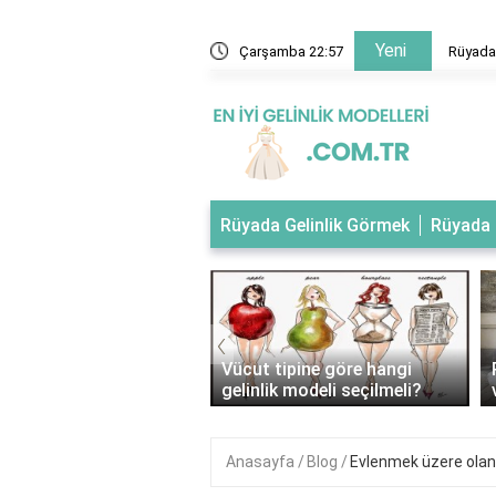
Yeni
 evlendiğini gelinlik giydiğini görmek
Çarşamba 22:57
Rüyada 
Rüyada Gelinlik Görmek
Rüyada 
‹
tipli kadınlar nasıl
Vücut tipine göre hangi
ik giymeli?
gelinlik modeli seçilmeli?
Anasayfa
Blog
Evlenmek üzere olan 