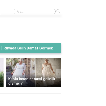
›
Rüyada tanıdık birinin gelinlik giydiğini görmek
Rüyada Gelin Damat Görmek
›
Kilolu insanlar nasıl gelinlik
Balık model gelinlik han
giymeli?
vücut tipine uygun?