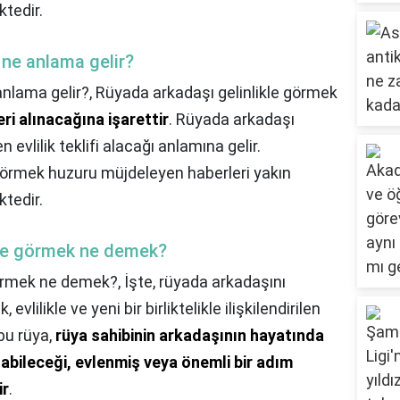
tedir.
 ne anlama gelir?
anlama gelir?,
Rüyada arkadaşı gelinlikle görmek
ri alınacağına işarettir
. Rüyada arkadaşı
n evlilik teklifi alacağı anlamına gelir.
 görmek huzuru müjdeleyen haberleri yakın
tedir.
ikle görmek ne demek?
 görmek ne demek?,
İşte, rüyada arkadaşını
evlilikle ve yeni bir birliktelikle ilişkilendirilen
bu rüya,
rüya sahibinin arkadaşının hayatında
labileceği, evlenmiş veya önemli bir adım
ir
.