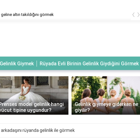
‹
geline altın takıldığını görmek
Gelinlik Giymek
Rüyada Evli Birinin Gelinlik Giydiğini Görmek
Prenses model gelinlik hangi
Gelinlik giymeye giderken ne
vücut tipine uygundur?
giyilir?
arkadaşını rüyanda gelinlik ile görmek